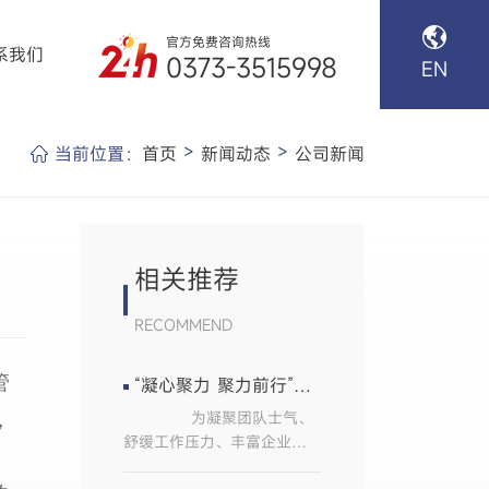
官方免费咨询热线
系我们
0373-3515998
EN
>
>
当前位置：
首页
新闻动态
公司新闻
相关推荐
RECOMMEND
管
“凝心聚力 聚力前行”新贝尔信息材料有限公司日照团建活动顺利举行
为凝聚团队士气、
，
舒缓工作压力、丰富企业文
化生活，近日，新乡新贝尔