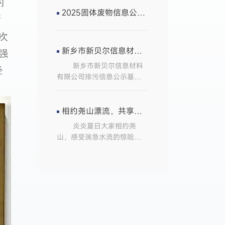
信息材料有限公司由公司领
的
导带队，组织全体员工赴日
2025固体废物信息公示牌
晰
照开展为期两天的团建拓展
活动。 活动期间，团队
次
先后畅游万平口景区、太公
新乡市新贝尔信息材料有限公司排污信息公示
强
岛牡蛎公园，沉浸式领略滨
新乡市新贝尔信息材料
海风光。大家踊跃体验出海
经
有限公司排污信息公示基础
捕鱼、沙滩赶海等特色趣味
信息单位名称：新乡市新贝
项目，在亲近自然、放松身
尔信息材料有限公司企业信
心的同时，增进沟通协作，
用代码：
相约尧山漂流，共享清凉一夏
凝聚团队向心力。 此次
914107006688878286生产
团建充分展现了公司温情奋
炎炎夏日大家相约尧
地址：新乡市高新区午阳路
进的企业氛围。全体员工将
山，感受湍急水流的惊险，
619号法定代表人：赵建设联
把此次活动收获的活力与凝
体验泼水节似的对弈。尧山
系方式：0373-3871602主要
聚力转化为工作动力,凝心聚
大峡谷漂流河段长约9公里，
产品：条码色带、碳带、打
力、锐意进取，携手助推公
沿岸山青水绿，水流湍急，
印机产量：1200万平方米排
司高质量稳步发展。
漂流时间大约3小时。顺着奔
污信息主要污染物名称非甲
腾的溪流而下，溪流时而变
烷总烃排放方式：净化设备
宽，时而顿窄，时而平缓，
处理后排放排放口数量：1个
时而又如瀑布般飞射而下，
排放检测设备：VOCs在线监