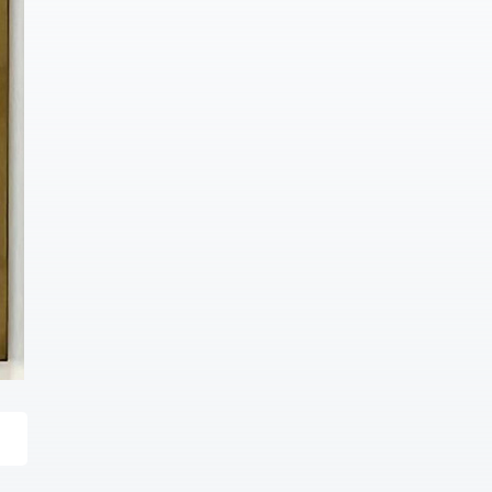
沿着弯弯曲曲的河道迂回前
测仪超标处罚情况：无执行
进，漂流让大家感觉在惊涛
污染物排放标准工业涂装工
骇浪中穿行，漂流的途中，
序挥发性有机物排放标准
每个人的心随着激流而飘
DB41-1951-2020排放限值：
荡，就像在山环水绕中自由
40mg/m3污染防治设施名
翱翔，尽情享受，仿佛我们
称：VOCs净化处理设备处理
新贝尔前行的道路，有着许
原理：冷凝+沸石转轮吸附运
许多多的困难和胜利的喜
行情况：良好行政许可项目
悦，我们相信只要我们有着
名称：年产5000万平方米热
必胜的信心和全心全意服务
转印产品技术改造项目项目
客户的初心，一定会战胜所
批复：新高综监告字
有困难，回首往事，却不正
【2020】35号应急预案备案
是我们美丽风景。
号：41077120220218013