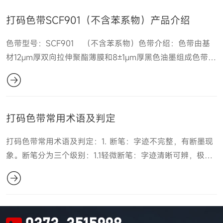
打码色带SCF901（不含苯系物）产品介绍
色带型号：SCF901 （不含苯系物）色带介绍：色带由基
材12μm厚双向拉伸聚酯薄膜和8±1μm厚黑色油墨组成色带特
点 &nb......
打码色带常用术语及判定
打码色带常用术语及判定：1. 断笔：字迹不完整，有断墨现
象。断笔分为三个级别：1.1轻微断笔：字迹清晰可辨，极个
别字迹有瑕疵，但不影响整体效果；1.2......