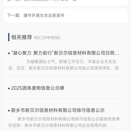
下一篇：
遵守环境生态法承诺书
相关推荐
RECOMMEND
“凝心聚力 聚力前行”新贝尔信息材料有限公司日照团建活动顺利举行
为凝聚团队士气、舒缓工作压力、丰富企业文化生
活，近日，新乡新贝尔信息材料有限公司由公司领导带队，组织
全体员工赴日照开展为期两天的团建拓展活动。 活动期
间，团队先后畅游万平口景区、太公岛牡蛎公园，沉浸式领略滨
海风光。大家踊跃体验出海捕鱼、沙滩赶海等特色趣味项目，在
2025固体废物信息公示牌
亲近自然、放松身心的同时，增进沟通协作，凝聚团队向心
力。 此次团建充分展现了公司温情奋进的企业氛围。全体
员工将把此次活动收获的活力与凝聚力转化为工作动力,凝心聚
新乡市新贝尔信息材料有限公司排污信息公示
力、锐意进取，携手助推公司高质量稳步发展。
新乡市新贝尔信息材料有限公司排污信息公示基础信息单
位名称：新乡市新贝尔信息材料有限公司企业信用代码：