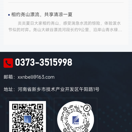
914107006688878286生产地址：新乡市高新区午阳路619号法
定代表人：赵建设联系方式：0373-3871602主要产品：条码色
带、碳带、打印机产量：1200万平方米排污信息主要污染物名
相约尧山漂流，共享清凉一夏
称非甲烷总烃排放方式：净化设备处理后排放排放口数量：1个
炎炎夏日大家相约尧山，感受湍急水流的惊险，体验泼水
排放检测设备：VOCs在线监测仪超标处罚情况：无执行污染物
节似的对弈。尧山大峡谷漂流河段长约9公里，沿岸山青水绿，
排放标准工业涂装工序挥发性有机物排放标准DB41-1951-2020
水流湍急，漂流时间大约3小时。顺着奔腾的溪流而下，溪流时
排放限值：40mg/m3污染防治设施名称：VOCs净化处理设备
而变宽，时而顿窄，时而平缓，时而又如瀑布般飞射而下，沿着
处理原理：冷凝+沸石转轮吸附运行情况：良好行政许可项目名
弯弯曲曲的河道迂回前进，漂流让大家感觉在惊涛骇浪中穿行，
称：年产5000万平方米热转印产品技术改造项目项目批复：新
漂流的途中，每个人的心随着激流而飘荡，就像在山环水绕中自
高综监告字【2020】35号应急预案备案号：
0373-3515998
由翱翔，尽情享受，仿佛我们新贝尔前行的道路，有着许许多多
41077120220218013
的困难和胜利的喜悦，我们相信只要我们有着必胜的信心和全心
全意服务客户的初心，一定会战胜所有困难，回首往事，却不正
邮箱：xxnbell@163.com
是我们美丽风景。
地址：河南省新乡市技术产业开发区午阳路1号